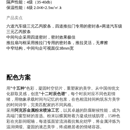
隔声性能：4级（35-40db）
保温性能：6级 2.0≤K<2.5w/㎡.k
产品卖点
六道汽车级三元乙丙胶条，四道推拉门专用的密封条+两道汽车级
三元乙丙胶条
中间勾企采用四道密封，密封效果极佳
推拉扇与框采用推拉门专用的密封条，推拉灵活，无摩擦
中窄结构，中间勾企可视面仅38mm宽
配色方案
用
色彩，凝固时空切片，重塑家的美学。从中国传统文
“
十五种”
化获取灵感，创意
，每个时辰对应不同色彩情
“十二时辰色谱”
绪，用物象承载时间与记忆的包浆，在色相流转间构筑东方美学
的时间诗学，完美匹配家的不同风格。
采用
阿克苏金属粉末
喷涂工艺
，以其卓越的防腐耐候性能，成为
高端门窗型材的首选。粉末以蝶翼附着力凝成丝绒肌理，15种色
彩在光影间呢喃，每道弧面皆流淌着抗氧化铠甲，将金属淬炼为
温润绸缎。凝固的液态美学，终成栖居者的情绪容器。